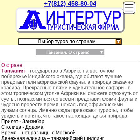
+7(812) 458-80-04
On
Выбор туров по странам
Танзания. О стране:
▼
О стране
Танзания
– государство в Африке на восточном
побережье Индийского океана, где обитают лучшие
представители африканской фауны, а природа сказачно
красива. Прекрасные пляжи и удивительное сафари - в
этом тропическом уголке Африки вы сможете отдохнуть от
суеты, познакомиться со всеми представителями фауны и
чудесно провести время, нежась под африканскими
лучами солнца. Именно сюда приезжают туристы, чтобы
увидеть и понять, что такое настоящая дикая природа.
Прилет - Занзибар
Столица - Додома
Время – нет разницы с Москвой
Денежная единица – танзанийский шиллинг