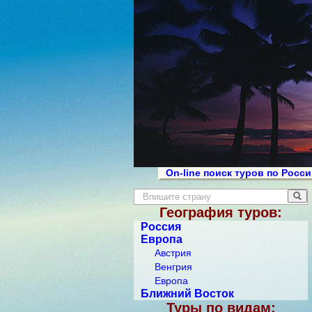
On-line поиск туров по Росс
География туров:
Россия
Европа
Австрия
Венгрия
Европа
Ближний Восток
Туры по видам: