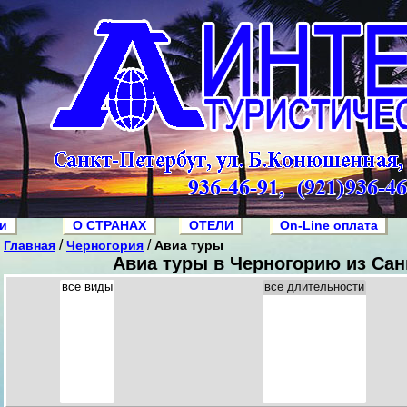
ии
О СТРАНАХ
ОТЕЛИ
On-Line оплата
/
/
Главная
Черногория
Авиа туры
Авиа туры в Черногорию из Сан