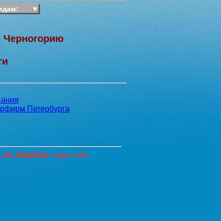
идам:
▼
в Черногорию
ти
7, БЦ МЕДВЕДЬ, офис 215;