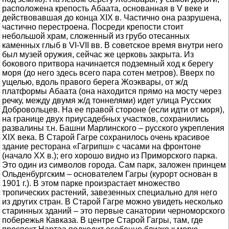
расположена крепость Абаата, основанная в V веке и
действовавшая до конца XIX в. Частично она разрушена,
частично перестроена. Посреди крепости стоит
небольшой храм, сложенный из грубо отесанных
каменных глыб в VI-VII вв. В советское время внутри него
был музей оружия, сейчас же церковь закрыта. Из
бокового притвора начинается подземный ход к берегу
моря (до него здесь всего пара сотен метров). Вверх по
ущелью, вдоль правого берега Жоэквары, от ж/д
платформы Абаата (она находится прямо на мосту через
речку, между двумя ж/д тоннелями) идет улица Русских
Добровольцев. На ее правой стороне (если идти от моря),
на границе двух приусадебных участков, сохранились
развалины т.н. Башни Марлинского – русского укрепления
XIX века. В Старой Гагре сохранилось очень красивое
здание ресторана «Гагрипш» с часами на фронтоне
(начало ХХ в.); его хорошо видно из Приморского парка.
Это один из символов города. Сам парк, заложен принцем
Ольденбургским – основателем Гагры (курорт основан в
1901 г.). В этом парке произрастает множество
тропических растений, завезенных специально для него
из других стран. В Старой Гагре можно увидеть несколько
старинных зданий – это первые санатории черноморского
побережья Кавказа. В центре Старой Гагры, там, где