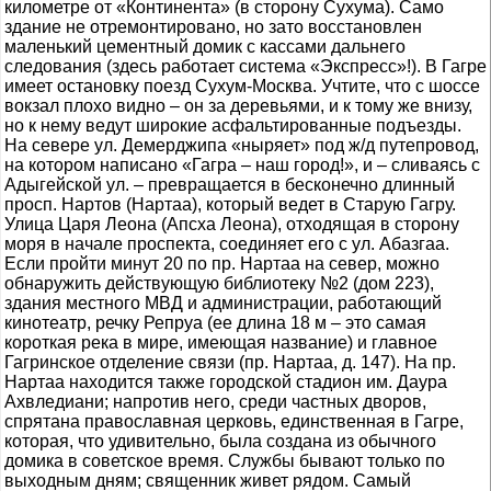
километре от «Континента» (в сторону Сухума). Само
здание не отремонтировано, но зато восстановлен
маленький цементный домик с кассами дальнего
следования (здесь работает система «Экспресс»!). В Гагре
имеет остановку поезд Сухум-Москва. Учтите, что с шоссе
вокзал плохо видно – он за деревьями, и к тому же внизу,
но к нему ведут широкие асфальтированные подъезды.
На севере ул. Демерджипа «ныряет» под ж/д путепровод,
на котором написано «Гагра – наш город!», и – сливаясь с
Адыгейской ул. – превращается в бесконечно длинный
просп. Нартов (Нартаа), который ведет в Старую Гагру.
Улица Царя Леона (Апсха Леона), отходящая в сторону
моря в начале проспекта, соединяет его с ул. Абазгаа.
Если пройти минут 20 по пр. Нартаа на север, можно
обнаружить действующую библиотеку №2 (дом 223),
здания местного МВД и администрации, работающий
кинотеатр, речку Репруа (ее длина 18 м – это самая
короткая река в мире, имеющая название) и главное
Гагринское отделение связи (пр. Нартаа, д. 147). На пр.
Нартаа находится также городской стадион им. Даура
Ахвледиани; напротив него, среди частных дворов,
спрятана православная церковь, единственная в Гагре,
которая, что удивительно, была создана из обычного
домика в советское время. Службы бывают только по
выходным дням; священник живет рядом. Самый