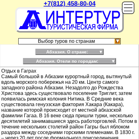
+7(812) 458-80-04
On
Выбор туров по странам
Абхазия. О стране:
▼
Абхазия. Отели по городам:
▼
Отдых в Гаграх
Самый большой в Абхазии курортный город, вытянутый
вдоль морского побережья на 20 км. Центр самого
западного района Абхазии. Незадолго до Рождества
Христова здесь существовало поселение Триглит, затем
появилась римская колония Нитика. В Средние века
существовала генуэзская фактория Хакара (Какара),
название которой происходит от местной абхазской
фамилии Гагаа. В 16 веке сюда пришли турки, несколько
десятилетий занимавшиеся здесь работорговлей. Потом в
течение нескольких столетий район Гагры был яблоком
раздора между соседними горскими племенами. В 1830 г.
– через 20 лет после формального присоединения