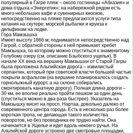
популярный в Гагре пляж – около гостиницы «Абхазия» и
дома отдыха «Энергетик»; на набережной рядом есть
много небольших кафе и сувенирных киосков,
непосредственно на пляже предлагаются услуги типа
катания на скутере, морской рыбалки и круиза к
дельфинам на лодке.
Гора Мамзышха
Имеет высоту 1866 м; поднимается непосредственно над
Гагрой, с обратной стороны к ней примыкает хребет
Мамзышха, по которому можно спуститься к знаменитому
Голубому озеру (см. описание Бзыбского ущелья). В
начале XX века на вершину Мамзышхи от Старой Гагры
была проложена Альпийская дорога – извилистый
серпантин, который при советской власти большей частью
покрыли асфальтом (на вершине планировалось создать
горнолыжный курорт, а на склоне собирались
смонтировать канатную дорогу). Полная длина дороги –
30 км, ее вполне реально пройти пешком за один день
(спуститься можно в два раза быстрее). Указатель на
Мамзышху висит на просп. Нартаа, довольно далеко от
современного центра города. Есть в несколько раз более
короткая тропа, не делающая такого количества
поворотов, но без проводника ее трудно найти. Она
начинается в Ущелье и идет вдоль некоего ручья. На
Альпийской дороге устроено две смотровые площадки,