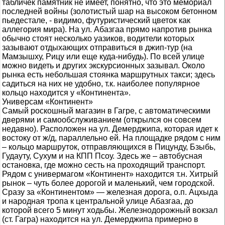
табличек памятник не имеет, понятно, что это мемориал
последней войны (золотистый шар на высоком бетонном
пьедестале, ‑ видимо, футуристический цветок как
аллегория мира). На ул. Абазгаа прямо напротив рынка
обычно стоят несколько уазиков, водители которых
зазывают отдыхающих отправиться в джип-тур (на
Мамзышху, Рицу или еще куда-нибудь). По всей улице
можно видеть и других экскурсионных зазывал. Около
рынка есть небольшая стоянка маршрутных такси; здесь
садиться на них не удобно, т.к. наиболее популярное
кольцо находится у «Континента».
Универсам «Континент»
Самый роскошный магазин в Гагре, с автоматическими
дверями и самообслуживанием (открылся он совсем
недавно). Расположен на ул. Демерджипа, которая идет к
востоку от ж/д, параллельно ей. На площадке рядом с ним
– кольцо маршруток, отправляющихся в Пицунду, Бзыбь,
Гудауту, Сухум и на КПП Псоу. Здесь же – автобусная
остановка, где можно сесть на проходящий транспорт.
Рядом с универмагом «Континент» находится т.н. Хитрый
рынок – чуть более дорогой и маленький, чем городской.
Сразу за «Континентом» — железная дорога, о.п. Ацхыда
и народная тропа к центральной улице Абазгаа, до
которой всего 5 минут ходьбы. Железнодорожный вокзал
(ст. Гагра) находится на ул. Демерджипа примерно в