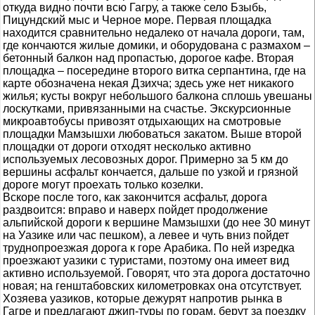
откуда видно почти всю Гагру, а также село Бзыбь,
Пицундский мыс и Черное море. Первая площадка
находится сравнительно недалеко от начала дороги, там,
где кончаются жилые домики, и оборудована с размахом –
бетонный балкон над пропастью, дорогое кафе. Вторая
площадка – посередине второго витка серпантина, где на
карте обозначена некая Дзихча; здесь уже нет никакого
жилья; кусты вокруг небольшого балкона сплошь увешаны
лоскутками, привязанными на счастье. Экскурсионные
микроавтобусы привозят отдыхающих на смотровые
площадки Мамзышхи любоваться закатом. Выше второй
площадки от дороги отходят несколько активно
используемых лесовозных дорог. Примерно за 5 км до
вершины асфальт кончается, дальше по узкой и грязной
дороге могут проехать только козелки.
Вскоре после того, как закончится асфальт, дорога
раздвоится: вправо и наверх пойдет продолжение
альпийской дороги к вершине Мамзышхи (до нее 30 минут
на Уазике или час пешком), а левее и чуть вниз пойдет
труднопроезжая дорога к горе Арабика. По ней изредка
проезжают уазики с туристами, поэтому она имеет вид
активно используемой. Говорят, что эта дорога достаточно
новая; на генштабовских километровках она отсутствует.
Хозяева уазиков, которые дежурят напротив рынка в
Гагре и предлагают джип-туры по горам, берут за поездку