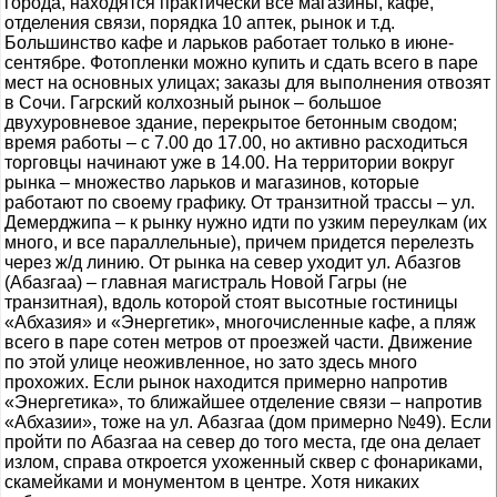
города, находятся практически все магазины, кафе,
отделения связи, порядка 10 аптек, рынок и т.д.
Большинство кафе и ларьков работает только в июне-
сентябре. Фотопленки можно купить и сдать всего в паре
мест на основных улицах; заказы для выполнения отвозят
в Сочи. Гагрский колхозный рынок – большое
двухуровневое здание, перекрытое бетонным сводом;
время работы – с 7.00 до 17.00, но активно расходиться
торговцы начинают уже в 14.00. На территории вокруг
рынка – множество ларьков и магазинов, которые
работают по своему графику. От транзитной трассы – ул.
Демерджипа – к рынку нужно идти по узким переулкам (их
много, и все параллельные), причем придется перелезть
через ж/д линию. От рынка на север уходит ул. Абазгов
(Абазгаа) – главная магистраль Новой Гагры (не
транзитная), вдоль которой стоят высотные гостиницы
«Абхазия» и «Энергетик», многочисленные кафе, а пляж
всего в паре сотен метров от проезжей части. Движение
по этой улице неоживленное, но зато здесь много
прохожих. Если рынок находится примерно напротив
«Энергетика», то ближайшее отделение связи – напротив
«Абхазии», тоже на ул. Абазгаа (дом примерно №49). Если
пройти по Абазгаа на север до того места, где она делает
излом, справа откроется ухоженный сквер с фонариками,
скамейками и монументом в центре. Хотя никаких