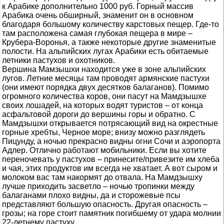
к Арабике дополнительно 1000 руб. Горный массив
Арабика очень обширный, знаменит он в основном
благодаря большому количеству карстовых пещер. Где-то
там расположена самая глубокая пещера в мире –
Крубера-Воронья, а также некоторые другие знаменитые
полости. На альпийских лугах Арабики есть обитаемые
летники пастухов и охотников.
Вершина Мамзышхи находится уже в зоне альпийских
лугов. Летние месяцы там проводят армянские пастухи
(они имеют порядка двух десятков балаганов). Помимо
огромного количества коров, они пасут на Мамдзышхе
своих лошадей, на которых водят туристов – от конца
асфальтовой дороги до вершины горы и обратно. С
Мамдзышхи открывается потрясающий вид на окрестные
горные хребты, Черное море; внизу можно разглядеть
Пицунду, а ночью прекрасно видны огни Сочи и аэропорта
Адлер. Отлично работают мобильники. Если вы хотите
переночевать у пастухов – принесите/привезите им хлеба
и чая, этих продуктов им всегда не хватает. А вот сыром и
молоком вас там накормят до отвала. На Мамдзышху
лучше приходить засветло – ночью тропинки между
балаганами плохо видны, да и сторожевые псы
представляют большую опасность. Другая опасность –
грозы; на горе стоит памятник погибшему от удара молнии
22-летнему пастуху.