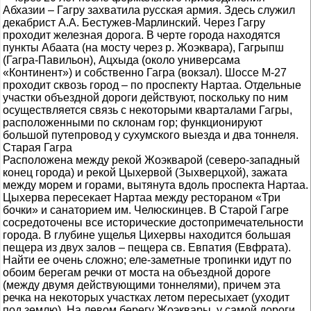
Абхазии – Гагру захватила русская армия. Здесь служил
декабрист А.А. Бестужев-Марлинский. Через Гагру
проходит железная дорога. В черте города находятся
пункты Абаата (на мосту через р. Жоэквара), Гагрыпш
(Гагра-Павильон), Ацхыда (около универсама
«Континент») и собственно Гагра (вокзал). Шоссе М-27
проходит сквозь город – по проспекту Нартаа. Отдельные
участки объездной дороги действуют, поскольку по ним
осуществляется связь с некоторыми кварталами Гагры,
расположенными по склонам гор; функционируют
большой путепровод у сухумского выезда и два тоннеля.
Старая Гагра
Расположена между рекой Жоэкварой (северо-западный
конец города) и рекой Цыхервой (Зыхверцхой), зажата
между морем и горами, вытянута вдоль проспекта Нартаа.
Цыхерва пересекает Нартаа между рестораном «Три
бочки» и санаторием им. Челюскинцев. В Старой Гагре
сосредоточены все исторические достопримечательности
города. В глубине ущелья Цихервы находится большая
пещера из двух залов – пещера св. Евпатия (Евфрата).
Найти ее очень сложно; еле-заметные тропинки идут по
обоим берегам речки от моста на объездной дороге
(между двумя действующими тоннелями), причем эта
речка на некоторых участках летом пересыхает (уходит
под землю). На левом берегу Жоэквары, у самой дороги,