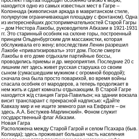
проспект Нартаа подходит особенно близко к морю,
находится одно из самых известных мест в Гагре –
Колоннада (живописная аркада в мавританском стиле,
полукругом ограничивающая площадку с фонтаном). Одна
из интереснейших достопримечательностей Старой Гагры
– дом Нестора Лакобы, руководителя Абхазии в 1921-1931
гг. Это старинный особняк на склоне горы, построенный
принцем Ольденбургским для массажистки, которая
обслуживала его жену; впоследствии Ленин разрешил
Лакобе «приватизировать» этот дом. После смерти
Лакобы в его доме отдыхали партийные боссы,
проводились приемы и др. мероприятия. Последние 20 с
лишним лет здесь живет русская старушка со своим
сыном (сумасшедшим мужиком с огромной бородой);
сначала она была просто поварихой, во время войны
спасала особняк от мародеров, а теперь продолжает в
нем жить и сдает комнаты отдыхающим. В Старой Гагре
находится ж/д станция Гагра-Павильон; на здании вокзала
висит транспарант с прекрасной надписью: «Дайте
Кавказу мир и не ищите земного рая на Евфрате – он
здесь. А.А. Бестужев-Марлинский». Фоном служит
государственный флаг Абхазии.
Новая Гагра
Расположена между Старой Гагрой и селом Псахара (быв.
Колхида); здесь проживает большая часть населения