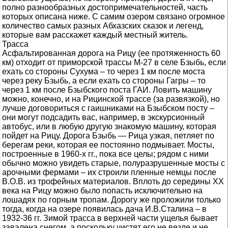
полно разнообразных достопримечательностей, часть
которых описана ниже. С самим озером связано огромное
количество самых разных Абхазских сказок и легенд,
которые вам расскажет каждый местный житель.
Трасса
Асфальтированная дорога на Рицу (ее протяженность 60
км) отходит от приморской трассы М-27 в селе Бзыбь, если
ехать со стороны Сухума – то через 1 км после моста
через реку Бзыбь, а если ехать со стороны Гагры – то
через 1 км после Бзыбского поста ГАИ. Ловить машину
можно, конечно, и на Рицинской трассе (за развязкой), но
лучше договориться с гаишниками на Бзыбском посту –
они могут подсадить вас, например, в экскурсионный
автобус, или в любую другую знакомую машину, которая
пойдет на Рицу. Дорога Бзыбь — Рица узкая, петляет по
берегам реки, которая ее постоянно подмывает. Мосты,
построенные в 1960-х гг., пока все целы; рядом с ними
обычно можно увидеть старые, полуразрушенные мосты с
арочными фермами – их строили пленные немцы после
В.О.В. из трофейных материалов. Вплоть до середины ХХ
века на Рицу можно было попасть исключительно на
лошадях по горным тропам. Дорогу же проложили только
тогда, когда на озере появилась дача И.В.Сталина – в
1932-36 гг. Зимой трасса в верхней части ущелья бывает
завалена снегом, а поскольку чистят его не везде и не