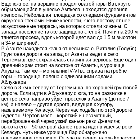
Еще южнее, на вершине продолговатой горы Ват, круто
обрывающейся в ущелье Амткела, находится древняя
крепость. Небольшая площадка со следами фундаментов
окружена стенами. Ниже крепости, к юго-востоку от нее –
искусственные террасы, на которых стояли хижины. С
запада поселение также защищено стеной. Почти на 200 м
тянется просека, вдоль которой идет вал до 1,5 м высотой
и 34 м шириной.
В Азанте находится келья отшельника о. Виталия (Голубя).
Грунтовая дорога на запад от Азанты ведет в село
Тергемыш, где сохранилась старинная церковь. Еще один
древний храм стоит на востоке от Азанты, в урочище
Апушта. Там же – могильник IV-VI в., справа на гребне
горы – городище, поляна с одичавшими садами.
Аблухвара
Село в 3 км к северу от Тергемыша, по хорошей грунтовой
дороге. Если идти в Аблухвару с юга, то на развилке в
центре села направо уйдет проселок в Азанту (до нее 7
км), а налево – другая дорога, ведущая к хутору,
называемому Келасур. Через час ходьбы по этой дороге
будет т.н. Чертов мост – короткий и незаметный,
переброшенный через узкий каньон реки Джемиле;
высота его – 50 метров! Далее тропа идет в ущелье реки
Келасур. Чуть ниже урочища Лар обнаружено
одноименное городище. Оттуда на север, вдоль Келасура,