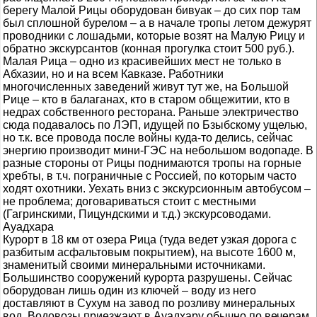
берегу Малой Рицы оборудован бивуак – до сих пор там
был сплошной бурелом – а в начале тропы летом дежурят
проводники с лошадьми, которые возят на Малую Рицу и
обратно экскурсантов (конная прогулка стоит 500 руб.).
Малая Рица – одно из красивейших мест не только в
Абхазии, но и на всем Кавказе. Работники
многочисленных заведений живут тут же, на Большой
Рице – кто в балаганах, кто в старом общежитии, кто в
недрах собственного ресторана. Раньше электричество
сюда подавалось по ЛЭП, идущей по Бзыбскому ущелью,
но т.к. все провода после войны куда-то делись, сейчас
энергию производит мини-ГЭС на небольшом водопаде. В
разные стороны от Рицы поднимаются тропы на горные
хребты, в т.ч. пограничные с Россией, по которым часто
ходят охотники. Уехать вниз с экскурсионным автобусом –
не проблема; договариваться стоит с местными
(Гагринскими, Пицундскими и т.д.) экскурсоводами.
Ауадхара
Курорт в 18 км от озера Рица (туда ведет узкая дорога с
разбитым асфальтовым покрытием), на высоте 1600 м,
знаменитый своими минеральными источниками.
Большинство сооружений курорта разрушены. Сейчас
оборудован лишь один из ключей – воду из него
доставляют в Сухум на завод по розливу минеральных
вод. Водовозы приезжают в Ауадхару обычно по вечерам