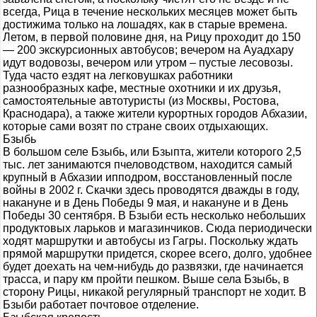
всегда, Рица в течение нескольких месяцев может быть
достижима только на лошадях, как в старые времена.
Летом, в первой половине дня, на Рицу проходит до 150
— 200 экскурсионных автобусов; вечером на Ауадхару
идут водовозы, вечером или утром – пустые лесовозы.
Туда часто ездят на легковушках работники
разнообразных кафе, местные охотники и их друзья,
самостоятельные автотуристы (из Москвы, Ростова,
Краснодара), а также жители курортных городов Абхазии,
которые сами возят по стране своих отдыхающих.
Бзыбь
В большом селе Бзыбь, или Бзыпта, жители которого 2,5
тыс. лет занимаются пчеловодством, находится самый
крупный в Абхазии ипподром, восстановленный после
войны в 2002 г. Скачки здесь проводятся дважды в году,
накануне и в День Победы 9 мая, и накануне и в День
Победы 30 сентября. В Бзыби есть несколько небольших
продуктовых ларьков и магазинчиков. Сюда периодически
ходят маршрутки и автобусы из Гагры. Поскольку ждать
прямой маршрутки придется, скорее всего, долго, удобнее
будет доехать на чем-нибудь до развязки, где начинается
трасса, и пару км пройти пешком. Выше села Бзыбь, в
сторону Рицы, никакой регулярный транспорт не ходит. В
Бзыби работает почтовое отделение.