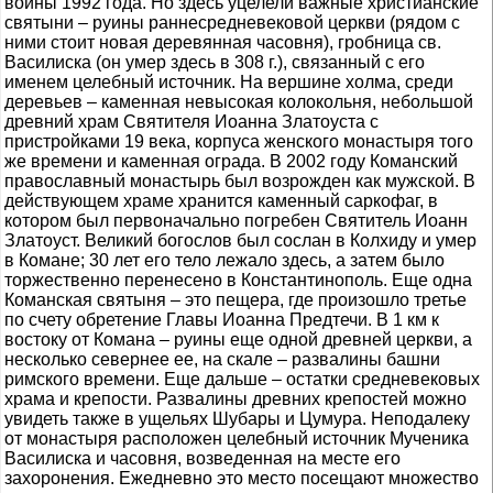
войны 1992 года. Но здесь уцелели важные христианские
святыни – руины раннесредневековой церкви (рядом с
ними стоит новая деревянная часовня), гробница св.
Василиска (он умер здесь в 308 г.), связанный с его
именем целебный источник. На вершине холма, среди
деревьев – каменная невысокая колокольня, небольшой
древний храм Святителя Иоанна Златоуста с
пристройками 19 века, корпуса женского монастыря того
же времени и каменная ограда. В 2002 году Команский
православный монастырь был возрожден как мужской. В
действующем храме хранится каменный саркофаг, в
котором был первоначально погребен Святитель Иоанн
Златоуст. Великий богослов был сослан в Колхиду и умер
в Комане; 30 лет его тело лежало здесь, а затем было
торжественно перенесено в Константинополь. Еще одна
Команская святыня – это пещера, где произошло третье
по счету обретение Главы Иоанна Предтечи. В 1 км к
востоку от Комана – руины еще одной древней церкви, а
несколько севернее ее, на скале – развалины башни
римского времени. Еще дальше – остатки средневековых
храма и крепости. Развалины древних крепостей можно
увидеть также в ущельях Шубары и Цумура. Неподалеку
от монастыря расположен целебный источник Мученика
Василиска и часовня, возведенная на месте его
захоронения. Ежедневно это место посещают множество