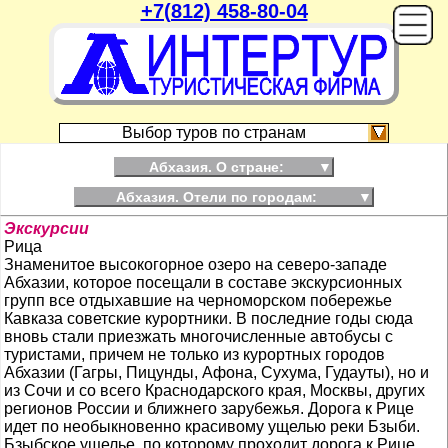
+7(812) 458-80-04
On
Выбор туров по странам
Абхазия. О стране:
▼
Абхазия. Отели по городам:
▼
Экскурсии
Рица
Знаменитое высокогорное озеро на северо-западе
Абхазии, которое посещали в составе экскурсионных
групп все отдыхавшие на черноморском побережье
Кавказа советские курортники. В последние годы сюда
вновь стали приезжать многочисленные автобусы с
туристами, причем не только из курортных городов
Абхазии (Гагры, Пицунды, Афона, Сухума, Гудауты), но и
из Сочи и со всего Краснодарского края, Москвы, других
регионов России и ближнего зарубежья. Дорога к Рице
идет по необыкновенно красивому ущелью реки Бзыби.
Бзыбское ущелье, по которому проходит дорога к Рице,