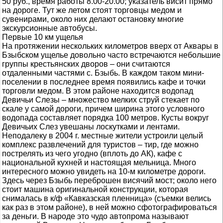
50 руб., время работы 8.00-20.00; указатель висит прямо
на дороге. Тут же летом стоят торговцы медом и
сувенирами, около них делают остановку многие
экскурсионные автобусы.
Первые 10 км ущелья
На протяжении нескольких километров вверх от Аквары в
Бзыбском ущелье довольно часто встречаются небольшие
группы крестьянских дворов – они считаются
отдаленными частями с. Бзыбь. В каждом таком мини-
поселении в последнее время появились кафе и точки
торговли медом. В этом районе находится водопад
Девичьи Слезы – множество мелких струй стекает по
скале у самой дороги, причем ширина этого условного
водопада составляет порядка 100 метров. Кусты вокруг
Девичьих Слез увешаны лоскутками и лентами.
Неподалеку в 2004 г. местные жители устроили целый
комплекс развлечений для туристов – тир, где можно
пострелять из чего угодно (вплоть до АК), кафе с
национальной кухней и настоящая мельница. Много
интересного можно увидеть на 10-м километре дороги.
Здесь через Бзыбь переброшен висячий мост; около него
стоит машина оригинальной конструкции, которая
снималась в к/ф «Кавказская пленница» (съемки велись
как раз в этом районе), в ней можно сфотографироваться
за деньги. В народе это чудо автопрома называют