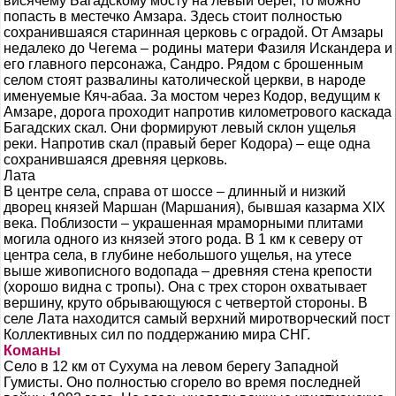
висячему Багадскому мосту на левый берег, то можно
попасть в местечко Амзара. Здесь стоит полностью
сохранившаяся старинная церковь с оградой. От Амзары
недалеко до Чегема – родины матери Фазиля Искандера и
его главного персонажа, Сандро. Рядом с брошенным
селом стоят развалины католической церкви, в народе
именуемые Кяч-абаа. За мостом через Кодор, ведущим к
Амзаре, дорога проходит напротив километрового каскада
Багадских скал. Они формируют левый склон ущелья
реки. Напротив скал (правый берег Кодора) – еще одна
сохранившаяся древняя церковь.
Лата
В центре села, справа от шоссе – длинный и низкий
дворец князей Маршан (Маршания), бывшая казарма XIX
века. Поблизости – украшенная мраморными плитами
могила одного из князей этого рода. В 1 км к северу от
центра села, в глубине небольшого ущелья, на утесе
выше живописного водопада – древняя стена крепости
(хорошо видна с тропы). Она с трех сторон охватывает
вершину, круто обрывающуюся с четвертой стороны. В
селе Лата находится самый верхний миротворческий пост
Коллективных сил по поддержанию мира СНГ.
Команы
Село в 12 км от Сухума на левом берегу Западной
Гумисты. Оно полностью сгорело во время последней