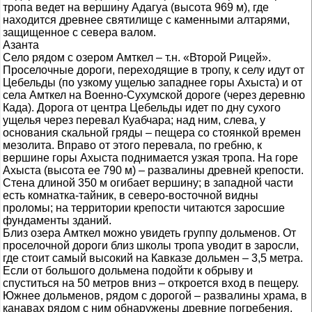
тропа ведет на вершину Адагуа (высота 969 м), где
находится древнее святилище с каменными алтарями,
защищенное с севера валом.
Азанта
Село рядом с озером Амткел – т.н. «Второй Рицей».
Проселочные дороги, переходящие в тропу, к селу идут от
Цебельды (по узкому ущелью западнее горы Ахыста) и от
села Амткел на Военно-Сухумской дороге (через деревню
Када). Дорога от центра Цебельды идет по дну сухого
ущелья через перевал Куабчара; над ним, слева, у
основания скальной гряды – пещера со стоянкой времен
мезолита. Вправо от этого перевала, по гребню, к
вершине горы Ахыста поднимается узкая тропа. На горе
Ахыста (высота ее 790 м) – развалины древней крепости.
Стена длиной 350 м огибает вершину; в западной части
есть комнатка-тайник, в северо-восточной видны
проломы; на территории крепости читаются заросшие
фундаменты зданий.
Близ озера Амткел можно увидеть группу дольменов. От
проселочной дороги близ школы тропа уводит в заросли,
где стоит самый высокий на Кавказе дольмен – 3,5 метра.
Если от большого дольмена подойти к обрыву и
спуститься на 50 метров вниз – откроется вход в пещеру.
Южнее дольменов, рядом с дорогой – развалины храма, в
канавах рядом с ним обнаружены древние погребения.