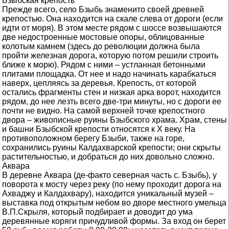
Бзыбская крепость
Прежде всего, село Бзыбь знаменито своей древней
крепостью. Она находится на скале слева от дороги (если
идти от моря). В этом месте рядом с шоссе возвышаются
две недостроенные мостовые опоры, облицованные
колотым камнем (здесь до революции должна была
пройти железная дорога, которую потом решили строить
ближе к морю). Рядом с ними – устланная бетонными
плитами площадка. От нее и надо начинать карабкаться
наверх, цепляясь за деревья. Крепость, от которой
остались фрагменты стен и низкая арка ворот, находится
рядом, до нее лезть всего две-три минуты, но с дороги ее
почти не видно. На самой верхней точке крепостного
двора – живописные руины Бзыбского храма. Храм, стены
и башни Бзыбской крепости относятся к Х веку. На
противоположном берегу Бзыби, также на горе,
сохранились руины Калдахварской крепости; они скрыты
растительностью, и добраться до них довольно сложно.
Аквара
В деревне Аквара (де-факто северная часть с. Бзыбь), у
поворота к мосту через реку (по нему проходит дорога на
Ахваджу и Калдахвару), находится уникальный музей –
выставка под открытым небом во дворе местного умельца
В.П.Скрыля, который подбирает и доводит до ума
деревянные коряги причудливой формы. За вход он берет