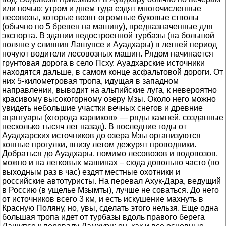
или ночью; утром и днем туда ездят многочисленные
лесовозы, которые возят огромные буковые стволы
(обычно по 5 бревен на машину), предназначенные для
экспорта. В здании недостроенной турбазы (на большой
поляне у слияния Лашупсе и Ауадхары) в летней период
ночуют водители лесовозных машин. Рядом начинается
грунтовая дорога в село Псху. Ауадхарские источники
находятся дальше, в самом конце асфальтовой дороги. От
них 5-километровая тропа, идущая в западном
направлении, выводит на альпийские луга, к невероятно
красивому высокогорному озеру Мзы. Около него можно
увидеть небольшие участки вечных снегов и древние
ацангуары («города карликов» — ряды камней, созданные
несколько тысяч лет назад). В последние годы от
Ауадхарских источников до озера Мзы организуются
конные прогулки, внизу летом дежурят проводники.
Добраться до Ауадхары, помимо лесовозов и водовозов,
можно и на легковых машинах – сюда довольно часто (по
выходным раз в час) ездят местные охотники и
российские автотуристы. На перевал Ахук-Дара, ведущий
в Россию (в ущелье Мзымты), лучше не соваться. До него
от источников всего 3 км, и есть искушение махнуть в
Красную Поляну, но, увы, сделать этого нельзя. Еще одна
большая тропа идет от турбазы вдоль правого берега