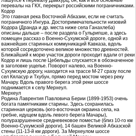
Лашупсе к перевалу Дамхурц; он, как и все основные
перевалы на ГКХ, перекрыт российскими пограничниками.
Кодор
Это главная река Восточной Абхазии, если не считать
пограничного Ингура. Достопримечательности низовий
Кодора (Дранда и др. места ниже села Ганахлеба)
описаны дальше – после раздела о Гульрипше, а здесь
помещен рассказ о Военно-Сухумской дороге, одной из
важнейших старинных коммуникаций Кавказа, вдоль
которой сосредоточено великое множество древностей.
Ближайший к морю участок дороги проходит вдали от реки
Кодор и лишь после Цебельды спускается в обозначенное
в заголовке ущелье. Поворот налево, на Военно-
Сухумскую дорогу, находится на трассе М-27 сразу после
сел Кяласур и Тхубун, прямо перед мостом через реку
Мачару. Вдоль правого берега этой реки шоссе
поднимается к селу Мерхеул.
Мерхеул
Родина Лаврентия Павловича Берии (1899-1953) очень
богата памятниками старины. Здесь сохранилась
старинная церковь (юго-восточная окраина села, на
гребне, идущем вдоль левого берега Мачары),
полуразрушенное средневековое поместье (близ 10-го км
Военно-Сухумской дороги), 14 башен Великой Абхазской
стены (11-13-й км дороги). За Мерхеулом шоссе