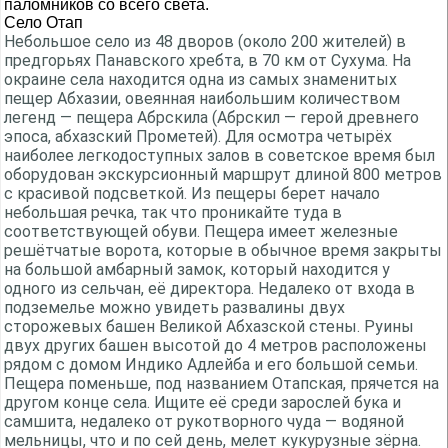
паломников со всего света.
Село Отап
Небольшое село из 48 дворов (около 200 жителей) в
предгорьях Панавского хребта, в 70 км от Сухума. На
окраине села находится одна из самых знаменитых
пещер Абхазии, овеянная наибольшим количеством
легенд — пещера Абрскила (Абрскил — герой древнего
эпоса, абхазский Прометей). Для осмотра четырёх
наиболее легкодоступных залов в советское время был
оборудован экскурсионный маршрут длиной 800 метров
с красивой подсветкой. Из пещеры берет начало
небольшая речка, так что проникайте туда в
соответствующей обуви. Пещера имеет железные
решётчатые ворота, которые в обычное время закрыты
на большой амбарный замок, который находится у
одного из сельчан, её директора. Недалеко от входа в
подземелье можно увидеть развалины двух
сторожевых башен Великой Абхазской стены. Руины
двух других башен высотой до 4 метров расположены
рядом с домом Индико Адлейба и его большой семьи.
Пещера поменьше, под названием Отапская, прячется на
другом конце села. Ищите её среди зарослей бука и
самшита, недалеко от рукотворного чуда — водяной
мельницы, что и по сей день, мелет кукурузные зёрна.