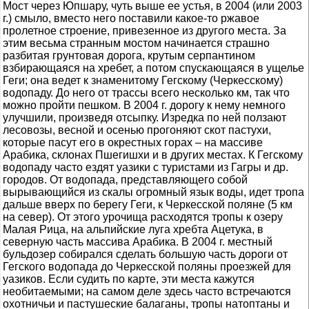
Мост через Юпшару, чуть выше ее устья, в 2004 (или 2003
г.) смыло, вместо него поставили какое-то ржавое
пролетное строение, привезенное из другого места. За
этим весьма странным мостом начинается страшно
разбитая грунтовая дорога, крутым серпантином
взбирающаяся на хребет, а потом спускающаяся в ущелье
Геги; она ведет к знаменитому Гегскому (Черкесскому)
водопаду. До него от трассы всего несколько км, так что
можно пройти пешком. В 2004 г. дорогу к нему немного
улучшили, произведя отсыпку. Изредка по ней ползают
лесовозы, весной и осенью прогоняют скот пастухи,
которые пасут его в окрестных горах – на массиве
Арабика, склонах Пшегишхи и в других местах. К Гегскому
водопаду часто ездят уазики с туристами из Гагры и др.
городов. От водопада, представляющего собой
вырывающийся из скалы огромный язык воды, идет тропа
дальше вверх по берегу Геги, к Черкесской поляне (5 км
на север). От этого урочища расходятся тропы к озеру
Малая Рица, на альпийские луга хребта Ацетука, в
северную часть массива Арабика. В 2004 г. местный
бульдозер собирался сделать большую часть дороги от
Гегского водопада до Черкесской поляны проезжей для
уазиков. Если судить по карте, эти места кажутся
необитаемыми; на самом деле здесь часто встречаются
охотничьи и пастушеские балаганы, тропы натоптаны и