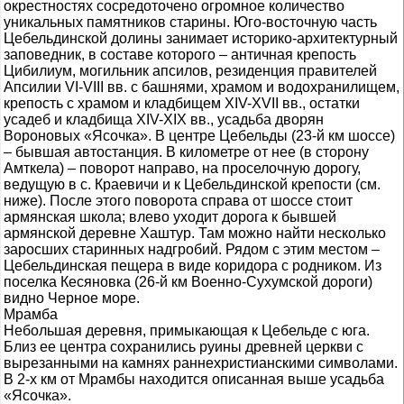
окрестностях сосредоточено огромное количество
уникальных памятников старины. Юго-восточную часть
Цебельдинской долины занимает историко-архитектурный
заповедник, в составе которого – античная крепость
Цибилиум, могильник апсилов, резиденция правителей
Апсилии VI-VIII вв. с башнями, храмом и водохранилищем,
крепость с храмом и кладбищем XIV-XVII вв., остатки
усадеб и кладбища XIV-XIX вв., усадьба дворян
Вороновых «Ясочка». В центре Цебельды (23-й км шоссе)
– бывшая автостанция. В километре от нее (в сторону
Амткела) – поворот направо, на проселочную дорогу,
ведущую в с. Краевичи и к Цебельдинской крепости (см.
ниже). После этого поворота справа от шоссе стоит
армянская школа; влево уходит дорога к бывшей
армянской деревне Хаштур. Там можно найти несколько
заросших старинных надгробий. Рядом с этим местом –
Цебельдинская пещера в виде коридора с родником. Из
поселка Кесяновка (26-й км Военно-Сухумской дороги)
видно Черное море.
Мрамба
Небольшая деревня, примыкающая к Цебельде с юга.
Близ ее центра сохранились руины древней церкви с
вырезанными на камнях раннехристианскими символами.
В 2-х км от Мрамбы находится описанная выше усадьба
«Ясочка».