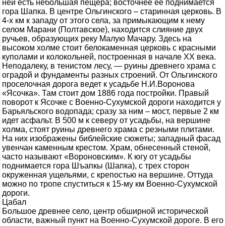
ней есть небольшая пещера; восточнее ее поднимается
гора Шапка. В центре Ольгинского – старинная церковь. В
4-х км к западу от этого села, за примыкающим к нему
селом Марани (Полтавское), находится слияние двух
ручьев, образующих реку Малую Мачару. Здесь на
высоком холме стоит белокаменная церковь с красными
куполами и колокольней, построенная в начале ХХ века.
Неподалеку, в тенистом лесу, — руины древнего храма с
оградой и фундаменты разных строений. От Ольгинского
проселочная дорога ведет к усадьбе Н.И.Воронова
«Ясочка». Там стоит дом 1886 года постройки. Правый
поворот к Ясочке с Военно-Сухумской дороги находится у
Барьяльского водопада; сразу за ним – мост, первые 2 км
идет асфальт. В 500 м к северу от усадьбы, на вершине
холма, стоят руины древнего храма с резными плитами.
На них изображены библейские сюжеты; западный фасад
увенчан каменным крестом. Храм, обнесенный стеной,
часто называют «Вороновским». К югу от усадьбы
поднимается гора Шъапкы (Шапка), с трех сторон
окруженная ущельями, с крепостью на вершине. Оттуда
можно по тропе спуститься к 15-му км Военно-Сухумской
дороги.
Цабал
Большое древнее село, центр обширной исторической
области, важный пункт на Военно-Сухумской дороге. В его