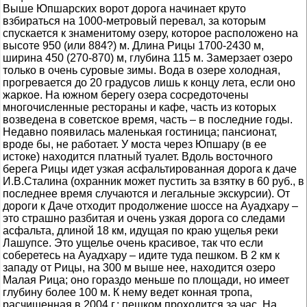
Выше Юпшарских ворот дорога начинает круто
взбираться на 1000-метровый перевал, за которым
спускается к знаменитому озеру, которое расположено на
высоте 950 (или 884?) м. Длина Рицы 1700-2430 м,
ширина 450 (270-870) м, глубина 115 м. Замерзает озеро
только в очень суровые зимы. Вода в озере холодная,
прогревается до 20 градусов лишь к концу лета, если оно
жаркое. На южном берегу озера сосредоточены
многочисленные рестораны и кафе, часть из которых
возведена в советское время, часть – в последние годы.
Недавно появилась маленькая гостиница; пансионат,
вроде бы, не работает. У моста через Юпшару (в ее
истоке) находится платный туалет. Вдоль восточного
берега Рицы идет узкая асфальтированная дорога к даче
И.В.Сталина (охранник может пустить за взятку в 60 руб., в
последнее время случаются и легальные экскурсии). От
дороги к Даче отходит продолжение шоссе на Ауадхару –
это страшно разбитая и очень узкая дорога со следами
асфальта, длиной 18 км, идущая по краю ущелья реки
Лашупсе. Это ущелье очень красивое, так что если
соберетесь на Ауадхару – идите туда пешком. В 2 км к
западу от Рицы, на 300 м выше нее, находится озеро
Малая Рица; оно гораздо меньше по площади, но имеет
глубину более 100 м. К нему ведет конная тропа,
расчищенная в 2004 г.; пешком проходится за час. На