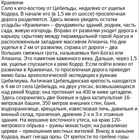
Краевичи
Село к юго-востоку от Цебельды, недалеко от ущелья
Кодора. В начале его (в 1,5 км от шоссе) проселочная
дорога разделяется. Здесь можно увидеть остатки
усадьбы «Краевичи» – фундаменты зданий, родник, часть
сада, живую изгородь. Вправо от развилки уходит дорога к
карьеру, скрытому между пирамидальной горой Арагуа и
расположенным западнее массивом Апианча. На дне
ущелья в 2 км от развилки, справа от дороги – два
больших смежных грота, называемых Кеп-Богаз или
Апианча. Это памятник каменного века. Дальше, через 1,5
км, ущелье спускается к реке Кодор. Если пойти влево от
развилки в Краевичах, то проселочная дорога приведет
мимо базы археологической экспедиции к руинам
Цибилиума. Античная Цебельдинская крепость находится
в 4 км от села Цебельда, на двух утесах, возвышающихся
над рекой Кодор; она протекает на 400 м ниже цитадели.
Здесь сохранились две боевые и одна катапультная 16-
метровая башня, 350 метров внешних стен, баня,
водохранилище, крещальня, известковая печь, давильня и
винный склад, прачечная, древние 2-х и 3-х этажные
здания. На вершине восточного утеса, на краю 120-
метрового обрыва – руины монастыря; на развалинах
церкви – приношения местных жителей. Внизу, в каньоне
Кодора, вьют гнезда орлы. От крепости по гребню горы