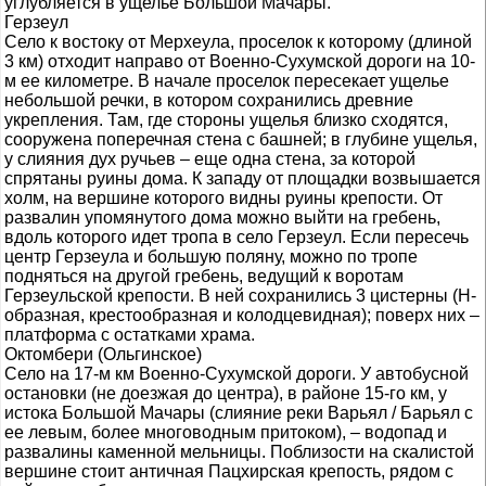
углубляется в ущелье Большой Мачары.
Герзеул
Село к востоку от Мерхеула, проселок к которому (длиной
3 км) отходит направо от Военно-Сухумской дороги на 10-
м ее километре. В начале проселок пересекает ущелье
небольшой речки, в котором сохранились древние
укрепления. Там, где стороны ущелья близко сходятся,
сооружена поперечная стена с башней; в глубине ущелья,
у слияния дух ручьев – еще одна стена, за которой
спрятаны руины дома. К западу от площадки возвышается
холм, на вершине которого видны руины крепости. От
развалин упомянутого дома можно выйти на гребень,
вдоль которого идет тропа в село Герзеул. Если пересечь
центр Герзеула и большую поляну, можно по тропе
подняться на другой гребень, ведущий к воротам
Герзеульской крепости. В ней сохранились 3 цистерны (Н-
образная, крестообразная и колодцевидная); поверх них –
платформа с остатками храма.
Октомбери (Ольгинское)
Село на 17-м км Военно-Сухумской дороги. У автобусной
остановки (не доезжая до центра), в районе 15-го км, у
истока Большой Мачары (слияние реки Варьял / Барьял с
ее левым, более многоводным притоком), – водопад и
развалины каменной мельницы. Поблизости на скалистой
вершине стоит античная Пацхирская крепость, рядом с