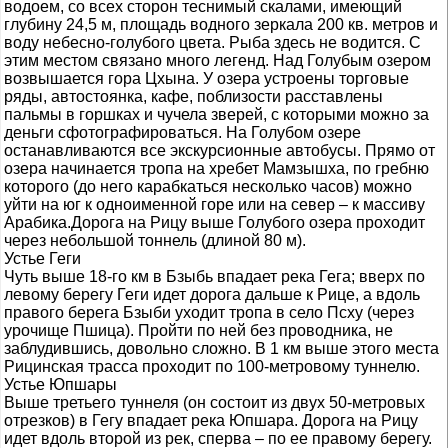
водоем, со всех сторон теснимый скалами, имеющий
глубину 24,5 м, площадь водного зеркала 200 кв. метров и
воду небесно-голубого цвета. Рыба здесь не водится. С
этим местом связано много легенд. Над Голубым озером
возвышается гора Цхына. У озера устроены торговые
ряды, автостоянка, кафе, поблизости расставлены
пальмы в горшках и чучела зверей, с которыми можно за
деньги сфотографироваться. На Голубом озере
останавливаются все экскурсионные автобусы. Прямо от
озера начинается тропа на хребет Мамзышха, по гребню
которого (до него карабкаться несколько часов) можно
уйти на юг к одноименной горе или на север – к массиву
Арабика.Дорога на Рицу выше Голубого озера проходит
через небольшой тоннель (длиной 80 м).
Устье Геги
Чуть выше 18-го км в Бзыбь впадает река Гега; вверх по
левому берегу Геги идет дорога дальше к Рице, а вдоль
правого берега Бзыби уходит тропа в село Псху (через
урочище Пшица). Пройти по ней без проводника, не
заблудившись, довольно сложно. В 1 км выше этого места
Рицинская трасса проходит по 100-метровому туннелю.
Устье Юпшары
Выше третьего туннеля (он состоит из двух 50-метровых
отрезков) в Гегу впадает река Юпшара. Дорога на Рицу
идет вдоль второй из рек, сперва – по ее правому берегу.