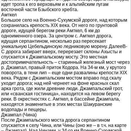
идет тропа к его верховьям и к альпийским лугам
восточной части Бзыбского хребта.
Амткел
Большое село на Военно-Сухумской дороге, над которым
сохранилась крепость XIX века. От него по грунтовой
дороге, идущей берегом реки Амткел, 6 км до
одноименного озера. За центром с. Амткел дорога,
идущая серпантином, несколько раз пересекает
уникальную Цебельдинскую ледниковую морену. ДалееВ-
С дорога забирает вверх, перерезает склоны Ахысты и
спускается к Джампальскому мосту. Это местная
достопримечательность – старинный железный мост через
р. Джампал, правый приток Кодора. На 34-м км, у крутого
поворота, в тени лип – еще одни развалины крепости XIX
века. Рядом с Джампальским мостом вправо под скалу
уходит дорога; над ней чернеет на фоне красных скал
арка грота, где жили древние люди. Джампальский грот,
или «сванская гостиница», находится на левом берегу
реки. В окрестностях с. Амткел, в бассейне Джампала,
находятся знаменитые в этих местах Шакуранские
водопады и пещеры.
Джампал (Чина)
После Джампальского моста дорога серпантином
спускается к селу Чина, или Чины (оно же – в т.ч. на карте
– Джампал). Над Чинами, у 34-го км Военно-Сухумской