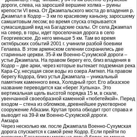
дороги, слева, на заросшей вершине холма – руины
крепости VI века. От Джампальского моста до впадения р.
Джампал в Кодор – 3 км по красивому каньону, заросшему
самшитовым лесом; во время спуска открывается
сумасшедший вид на Багадские скалы. От села Джампал
на север, в горы, идет проселочная дорога в село
Георгиевское. До него меньше 5 км. Там во время
октябрьских событий 2001 г. учинили разбой боевики
Гелаева. В этом армянском селении сохранились две
старинные церкви. 35-й км Военно-Сухумской дороги –
устье Джампала. На правом берегу его, близ впадения в
Кодор – две арки, через которые вытекает подземная река
Кара-Су, несущая свои воды из озера Амткел. На правом
берегу Кодора, близ устья Джампала – уникальный
памятник каменного века, Холодный грот. Его абхазское
название переводится как «берег Хупына». Это
вертикальная щель высотой порядка 15 м, в скале,
увенчанной своеобразной каменной «тюбетейкой». Перед
входом – стена из обломков, древнейшее рукотворное
сооружение Абхазии. Крутая тропа обходит грот справа и
выводит на 39-й км Военно-Сухумской дороги.
Амзара
Через несколько км. после Джампала Военно-Сухумская
дорога спускается к самой реке Кодор. Если прейти по