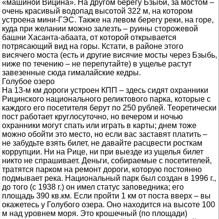
«машиной Вицина». На другом берегу Бзыби, за мостом –
очень красивый водопад высотой 322 м, на котором
устроена мини-ГЭС. Также на левом берегу реки, на горе,
куда при желании можно залезть – руины сторожевой
башни Хасанта-абаата, от которой открывается
потрясающий вид на горы. Кстати, в районе этого
висячего моста (есть и другие висячие мосты через Бзыбь,
ниже по течению – не перепутайте) в ущелье растут
завезенные сюда гималайские кедры.
Голубое озеро
На 13-м км дороги устроен КПП – здесь сидят охранники
Рицинского национального реликтового парка, которые с
каждого его посетителя берут по 250 рублей. Теоретически
пост работает круглосуточно, но вечером и ночью
охранники могут спать или играть в карты; днем тоже
можно обойти это место, но если вас заставят платить –
не забудьте взять билет, не давайте расцвести росткам
коррупции. Ни на Рице, ни при выезде из ущелья билет
никто не спрашивает. Деньги, собираемые с посетителей,
тратятся парком на ремонт дороги, которую постоянно
подмывает река. Национальный парк был создан в 1996 г.,
до того (с 1938 г.) он имел статус заповедника; его
площадь 390 кв.км. Если пройти 1 км от поста вверх – вы
окажетесь у Голубого озера. Оно находится на высоте 100
м над уровнем моря. Это крошечный (по площади)