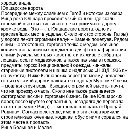
хорошо видны.
Юпшарские ворота
Посередине между слиянием с Гегой и истоком из озера
Рица река Юпшара проходит узкий каньон, где скалы
огромной высоты стискивают ее и прижимают дорогу к
кромке воды. Это – т.н. Юпшарские ворота, одно из
красивейших мест в ущелье. Около них (со стороны Гагры)
у дороги лежит огромный валун – Камень поцелуев. Рядом
с ним – автостоянка, торговая точка с медом, большое
количество различных предметов для фотографирования
с ними (чучела мертвых животных и их живые собратья –
лошадь, осел и медвежонок, а также пальмы в горшках,
предметы горской национальной одежды, кинжалы,
старинные пистолеты и шашка с надписью «НКВД 1936 г.»
на рукояти). Ниже Юпшарских ворот (по-моему, недалеко
от них) у самой дороги находится водопад Мужские Слезы
– мощная струя воды, бьющая с огромной высоты почти,
что на проезжую часть. Около нее также развивается
фотографический и торговый бизнес. Выше Юпшарских
ворот, после крутого серпантина, незадолго до перевала
(за которым уже Рица) – смотровая площадка «Прощай
Родина». Согласно легенде, именно эти слова кричали
строители-заключенные, когда автобус с ними сорвался на
этом месте в пропасть.
Рица Большая и Малая