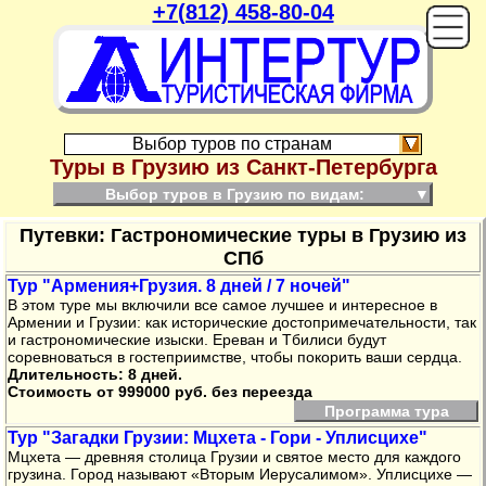
+7(812) 458-80-04
On
Выбор туров по странам
Туры в Грузию из Санкт-Петербурга
Выбор туров в Грузию по видам:
▼
Путевки: Гастрономические туры в Грузию из
СПб
Тур "Армения+Грузия. 8 дней / 7 ночей"
В этом туре мы включили все самое лучшее и интересное в
Армении и Грузии: как исторические достопримечательности, так
и гастрономические изыски. Ереван и Тбилиси будут
соревноваться в гостеприимстве, чтобы покорить ваши сердца.
Длительность: 8 дней.
Стоимость от 999000 руб. без переезда
Программа тура
Тур "Загадки Грузии: Мцхета - Гори - Уплисцихе"
Мцхета — древняя столица Грузии и святое место для каждого
грузина. Город называют «Вторым Иерусалимом». Уплисцихе —