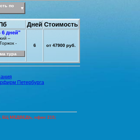
сть по
▼
Пб
Дней
Стоимость
 6 дней"
кий –
Торжок -
6
от 47900 руб.
ма тура
7, БЦ МЕДВЕДЬ, офис 215;