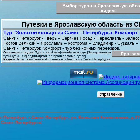
Выбор туров в Ярославскую обла
видам:
Путевки в Ярославскую область из С
Тур "Золотое кольцо из Санкт - Петербурга. Комфорт -
Санкт - Петербург - Тверь – Сергиев Посад - Переславль - Залесс
Ростов Великий – Ярославль – Кострома – Владимир - Суздаль – 
Санкт - Петербург. Комфорт - тур без ночных переездов.
Относится к видам:
Туры с кэшбэком|Автобусные туры|Экскурсионные
Програм
туры|Туры на праздники|Раннее бронирование туров|
Раздел:
Туры с кэшбэком в Ярославскую область из Санкт-Петербурга
-Петербург,
г.Санкт-Петербург, ул. Большая Конюшенная, д.2
 Санкт-Петербурге
: