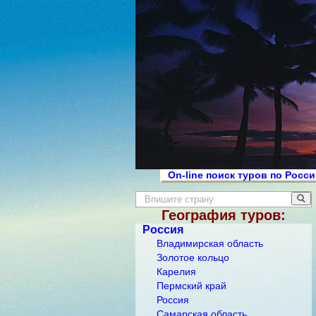
On-line поиск туров по Росс
География туров:
Россия
Владимирская область
Золотое кольцо
Карелия
Пермский край
Россия
Самарская область