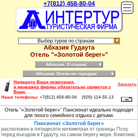
+7(812) 458-80-04
On
Выбор туров по странам
Абхазия Гудаута
Отель "«Золотой берег»"
Абхазия. О стране:
▼
Абхазия. Отели по городам:
▼
Напишите Ваши пожелания,
Заказать
и менеджер фирмы обязательно свяжется с
Вами.
Наши телефоны:
+7(812) 458-80-04 (929)-114-55-13
Отель "«Золотой берег»"
Пансионат идеально подходит
для тихого семейного отдыха с детьми.
Пансионат «Золотой берег»
расположен в пятидесяти километрах от границы Псоу,
перед въездом в Гудауту, на самом берегу моря. Комплекс