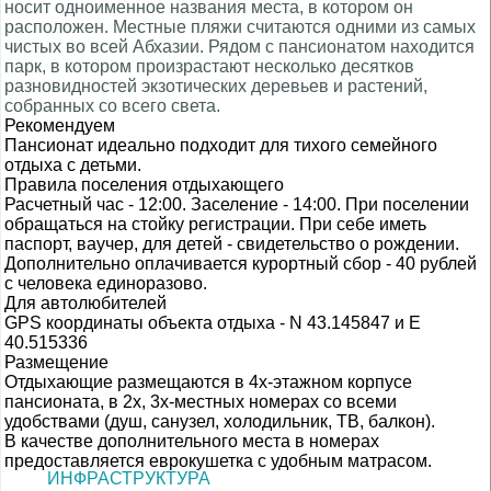
носит одноименное названия места, в котором он
расположен. Местные пляжи считаются одними из самых
чистых во всей Абхазии. Рядом с пансионатом находится
парк, в котором произрастают несколько десятков
разновидностей экзотических деревьев и растений,
собранных со всего света.
Рекомендуем
Пансионат идеально подходит для тихого семейного
отдыха с детьми.
Правила поселения отдыхающего
Расчетный час - 12:00. Заселение - 14:00. При поселении
обращаться на стойку регистрации. При себе иметь
паспорт, ваучер, для детей - свидетельство о рождении.
Дополнительно оплачивается курортный сбор - 40 рублей
с человека единоразово.
Для автолюбителей
GPS координаты объекта отдыха - N 43.145847 и E
40.515336
Размещение
Отдыхающие размещаются в 4х-этажном корпусе
пансионата, в 2х, 3х-местных номерах со всеми
удобствами (душ, санузел, холодильник, ТВ, балкон).
В качестве дополнительного места в номерах
предоставляется еврокушетка с удобным матрасом.
ИНФРАСТРУКТУРА