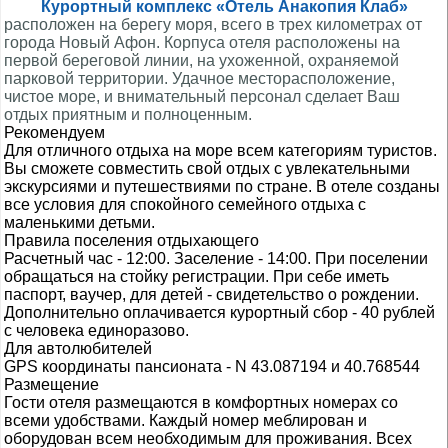
Курортный комплекс «Отель Анакопия Клаб»
расположен на берегу моря, всего в трех километрах от
города Новый Афон. Корпуса отеля расположены на
первой береговой линии, на ухоженной, охраняемой
парковой территории. Удачное месторасположение,
чистое море, и внимательный персонал сделает Ваш
отдых приятным и полноценным.
Рекомендуем
Для отличного отдыха на море всем категориям туристов.
Вы сможете совместить свой отдых с увлекательными
экскурсиями и путешествиями по стране. В отеле созданы
все условия для спокойного семейного отдыха с
маленькими детьми.
Правила поселения отдыхающего
Расчетный час - 12:00. Заселение - 14:00. При поселении
обращаться на стойку регистрации. При себе иметь
паспорт, ваучер, для детей - свидетельство о рождении.
Дополнительно оплачивается курортный сбор - 40 рублей
с человека единоразово.
Для автолюбителей
GPS координаты пансионата - N 43.087194 и 40.768544
Размещение
Гости отеля размещаются в комфортных номерах со
всеми удобствами. Каждый номер меблирован и
оборудован всем необходимым для проживания. Всех