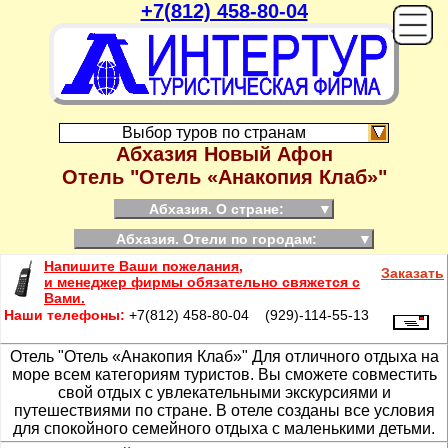
+7(812) 458-80-04
On
Выбор туров по странам
Абхазия Новый Афон
Отель "Отель «Анакопия Клаб»"
Абхазия. О стране:
▼
Абхазия. Отели по городам:
▼
Напишите Ваши пожелания,
Заказать
и менеджер фирмы обязательно свяжется с
Вами.
Наши телефоны:
+7(812) 458-80-04 (929)-114-55-13
Отель "Отель «Анакопия Клаб»"
Для отличного отдыха на
море всем категориям туристов. Вы сможете совместить
свой отдых с увлекательными экскурсиями и
путешествиями по стране. В отеле созданы все условия
для спокойного семейного отдыха с маленькими детьми.