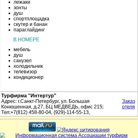
лежаки
зонты
душ
спортплощадка
скутер и банан
параглайдинг
В НОМЕРЕ
мебель
душ
санузел
холодильник
телевизор
кондиционер
Турфирма "Интертур"
Адрес: г.Санкт-Петербург, ул. Большая
Заказ
Конюшенная, д.27, БЦ МЕДВЕДЬ, офис 215;
отеля
Тел:+7(812) 458-80-04, (929)-114-55-13,