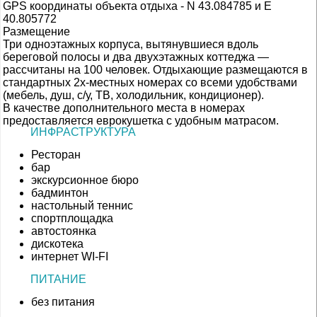
GPS координаты объекта отдыха - N 43.084785 и E
40.805772
Размещение
Три одноэтажных корпуса, вытянувшиеся вдоль
береговой полосы и два двухэтажных коттеджа —
рассчитаны на 100 человек. Отдыхающие размещаются в
стандартных 2х-местных номерах со всеми удобствами
(мебель, душ, с/у, ТВ, холодильник, кондиционер).
В качестве дополнительного места в номерах
предоставляется еврокушетка с удобным матрасом.
ИНФРАСТРУКТУРА
Ресторан
бар
экскурсионное бюро
бадминтон
настольный теннис
спортплощадка
автостоянка
дискотека
интернет WI-FI
ПИТАНИЕ
без питания