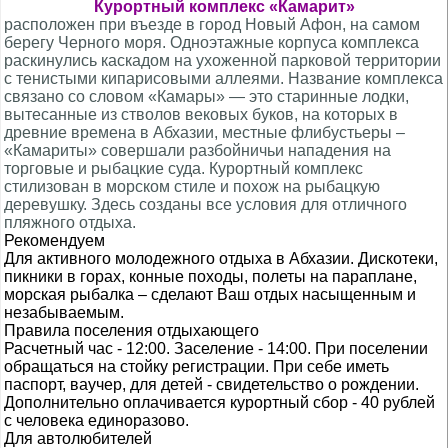
Курортный комплекс «Камарит»
расположен при въезде в город Новый Афон, на самом
берегу Черного моря. Одноэтажные корпуса комплекса
раскинулись каскадом на ухоженной парковой территории
с тенистыми кипарисовыми аллеями. Название комплекса
связано со словом «Камары» — это старинные лодки,
вытесанные из стволов вековых буков, на которых в
древние времена в Абхазии, местные флибустьеры –
«Камариты» совершали разбойничьи нападения на
торговые и рыбацкие суда. Курортный комплекс
стилизован в морском стиле и похож на рыбацкую
деревушку. Здесь созданы все условия для отличного
пляжного отдыха.
Рекомендуем
Для активного молодежного отдыха в Абхазии. Дискотеки,
пикники в горах, конные походы, полеты на параплане,
морская рыбалка – сделают Ваш отдых насыщенным и
незабываемым.
Правила поселения отдыхающего
Расчетный час - 12:00. Заселение - 14:00. При поселении
обращаться на стойку регистрации. При себе иметь
паспорт, ваучер, для детей - свидетельство о рождении.
Дополнительно оплачивается курортный сбор - 40 рублей
с человека единоразово.
Для автолюбителей