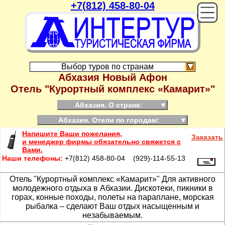
+7(812) 458-80-04
On
Выбор туров по странам
Абхазия Новый Афон
Отель "Курортный комплекс «Камарит»"
Абхазия. О стране:
▼
Абхазия. Отели по городам:
▼
Напишите Ваши пожелания,
Заказать
и менеджер фирмы обязательно свяжется с
Вами.
Наши телефоны:
+7(812) 458-80-04 (929)-114-55-13
Отель "Курортный комплекс «Камарит»"
Для активного
молодежного отдыха в Абхазии. Дискотеки, пикники в
горах, конные походы, полеты на параплане, морская
рыбалка – сделают Ваш отдых насыщенным и
незабываемым.