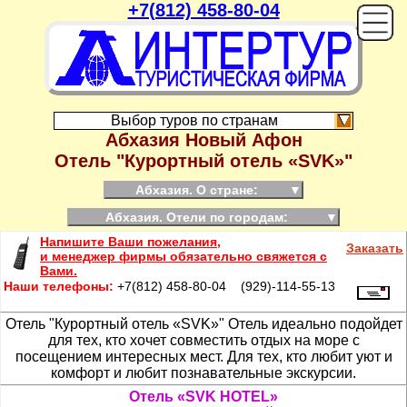
+7(812) 458-80-04
On
Выбор туров по странам
Абхазия Новый Афон
Отель "Курортный отель «SVK»"
Абхазия. О стране:
▼
Абхазия. Отели по городам:
▼
Напишите Ваши пожелания,
Заказать
и менеджер фирмы обязательно свяжется с
Вами.
Наши телефоны:
+7(812) 458-80-04 (929)-114-55-13
Отель "Курортный отель «SVK»"
Отель идеально подойдет
для тех, кто хочет совместить отдых на море с
посещением интересных мест. Для тех, кто любит уют и
комфорт и любит познавательные экскурсии.
Отель «SVK HOTEL»